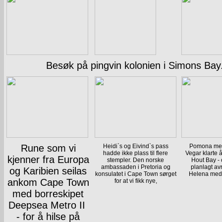
Besøk på pingvin kolonien i Simons Bay
Rune som vi
Heidi`s og Eivind`s pass
Pomona med
hadde ikke plass til flere
Vegar klarte å
kjenner fra Europa
stempler. Den norske
Hout Bay - 
ambassaden i Pretoria og
planlagt av
og Karibien seilas
konsulatet i Cape Town sørget
Helena med
ankom Cape Town
for at vi fikk nye,
med borreskipet
Deepsea Metro II
- for å hilse på