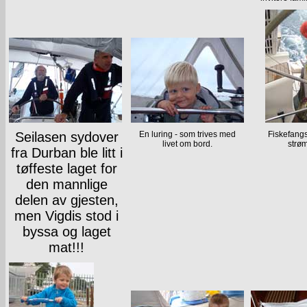
Seilasen sydover
En luring - som trives med
Fiskefangs
livet om bord.
strø
fra Durban ble litt i
tøffeste laget for
den mannlige
delen av gjesten,
men Vigdis stod i
byssa og laget
mat!!!