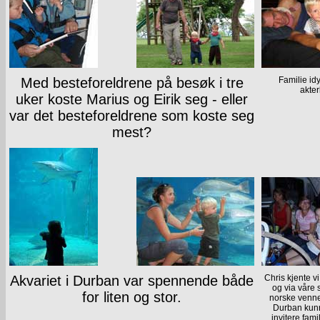
Med besteforeldrene på besøk i tre
Familie idy
akter
uker koste Marius og Eirik seg - eller
var det besteforeldrene som koste seg
mest?
Akvariet i Durban var spennende både
Chris kjente v
og via våre 
for liten og stor.
norske venner
Durban kunn
invitere fam