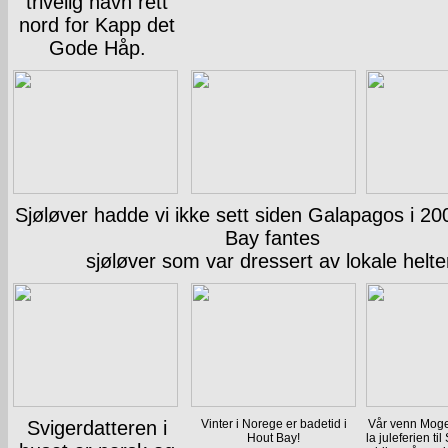
trivelig havn rett
nord for Kapp det
Gode Håp.
Sjøløver hadde vi ikke sett siden Galapagos i 20
Bay fantes
sjøløver som var dressert av lokale helte
Svigerdatteren i
Vinter i Norege er badetid i
Vår venn Moge
Hout Bay!
la juleferien til