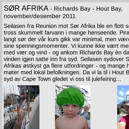
SØR AFRIKA
- Richards Bay - Hout Bay,
november/desember 2011
Seilasen fra Reunion mot Sør Afrika ble en flott s
tross skummelt farvann i mange henseende. Pira
langt sør der vår kurs gikk var minimal, men vær
sine spenningsmomenter. Vi kunne ikke vært mer
med vær og vind - og ankom Richards Bay èn da
vinden igjen satte inn fra syd. Seilasen sydover 
Afrikas østkyst ga flere utfordringer - og mange 
møter med lokal befolkningen. Da vi la til i Hout B
syd av Cape Town gledet vi oss til julefeiring...