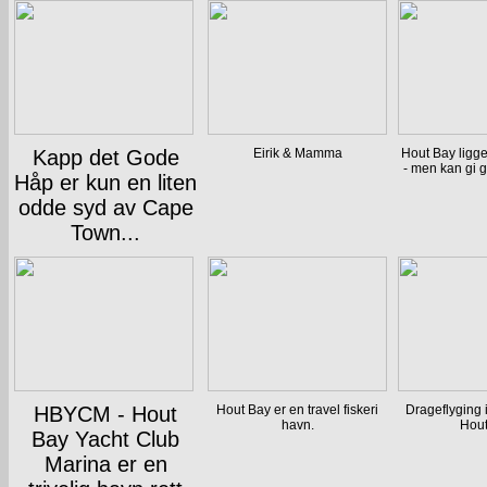
Kapp det Gode
Eirik & Mamma
Hout Bay ligge
- men kan gi g
Håp er kun en liten
odde syd av Cape
Town...
HBYCM - Hout
Hout Bay er en travel fiskeri
Drageflyging 
havn.
Hout
Bay Yacht Club
Marina er en