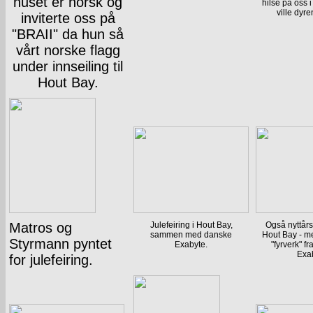
huset er norsk og
hilse på oss 
ville dyre
inviterte oss på
"BRAII" da hun så
vårt norske flagg
under innseiling til
Hout Bay.
Matros og
Julefeiring i Hout Bay,
Også nyttårsa
sammen med danske
Hout Bay - m
Styrmann pyntet
Exabyte.
"fyrverk" f
Exa
for julefeiring.