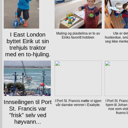
I East London
Maling og plastelina er to av
Ute er de
Eiriks favoritt hobbier.
huskestue, sm
byttet Eirik ut sin
seg ikke merke
trehjuls traktor
med en to-hjuling.
Innseilingen til Port
I Port St. Francis møtte vi igjen
I Port St. Franc
vår danske venner i Exabyte.
hjem til Johan 
St. Francis var
noe som vis
fruens 
"frisk" selv ved
høyvann...